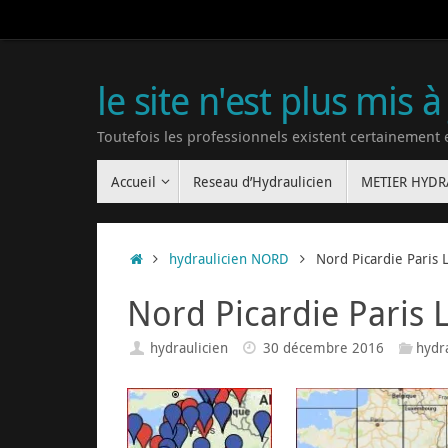
le site n'est plus mis à
Toutefois les professionnels existent certainement
Accueil
Reseau d’Hydraulicien
METIER HYD
hydraulicien NORD
Nord Picardie Paris L
Nord Picardie Paris L
hydraulicien
30 décembre 2016
hydr