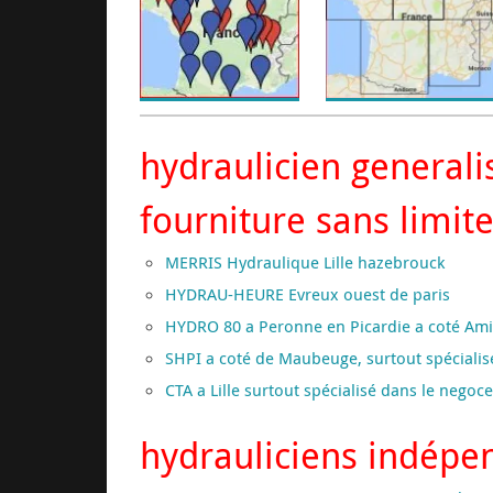
hydraulicien generalis
fourniture sans limit
MERRIS Hydraulique Lille hazebrouck
HYDRAU-HEURE Evreux ouest de paris
HYDRO 80 a Peronne en Picardie a coté Am
SHPI a coté de Maubeuge, surtout spécialis
CTA a Lille surtout spécialisé dans le negoc
hydrauliciens indépen