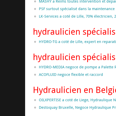
MASHY a Reims toutes intervention et depa
PSF surtout spécialisé dans la maintenanc
LK-Services a coté de Lille, 70% électricien
hydraulicien spéciali
HYDRO-TG a coté de Lille, expert en repar
hydraulicien spéciali
HYDRO-MEDIA negoce de pompe a Palette 
ACOFLUID negoce flexible et raccord
Hydraulicien en Belgi
OILXPERTISE a coté de Liege, Hydraulique N
Destoquay Bruxelle, Negoce Hydraulique Pr