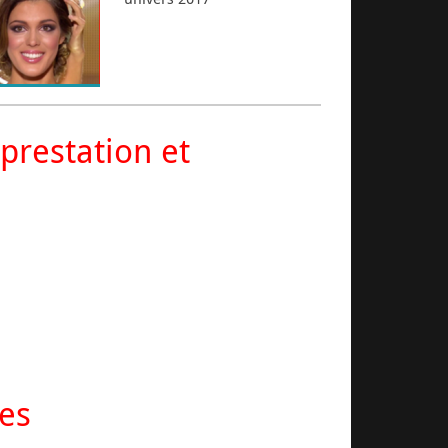
 prestation et
les