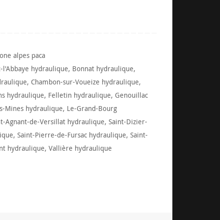
hone alpes paca
-l'Abbaye hydraulique
,
Bonnat hydraulique
,
draulique
,
Chambon-sur-Voueize hydraulique
,
ns hydraulique
,
Felletin hydraulique
,
Genouillac
es-Mines hydraulique
,
Le-Grand-Bourg
nt-Agnant-de-Versillat hydraulique
,
Saint-Dizier-
lique
,
Saint-Pierre-de-Fursac hydraulique
,
Saint-
nt hydraulique
,
Vallière hydraulique