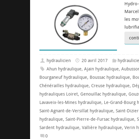
Hydro-
Marcel
les mot
lubrifi
cont
hydraulicien
20 avril 2017
hydraulici
Ahun hydraulique
,
Ajain hydraulique
,
Aubusson
Bourganeuf hydraulique
,
Boussac hydraulique
,
Bou
Chénérailles hydraulique
,
Creuse hydraulique
,
Dép
hydrauliques Loiret
,
Genouillac hydraulique
,
Gouz
Lavaveix-les-Mines hydraulique
,
Le-Grand-Bourg h
Saint-Agnant-de-Versillat hydraulique
,
Saint-Dizie
hydraulique
,
Saint-Pierre-de-Fursac hydraulique
,
S
Sardent hydraulique
,
Vallière hydraulique
,
Verin h
0