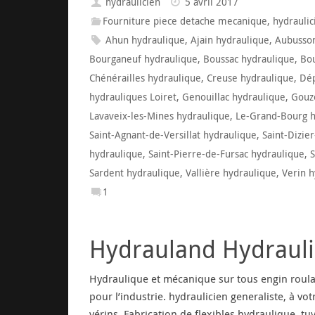
hydraulicien
5 avril 2017
Fourniture piece detache mecanique
,
hydraulic
Ahun hydraulique
,
Ajain hydraulique
,
Aubusson
Bourganeuf hydraulique
,
Boussac hydraulique
,
Bou
Chénérailles hydraulique
,
Creuse hydraulique
,
Dép
hydrauliques Loiret
,
Genouillac hydraulique
,
Gouz
Lavaveix-les-Mines hydraulique
,
Le-Grand-Bourg h
Saint-Agnant-de-Versillat hydraulique
,
Saint-Dizie
hydraulique
,
Saint-Pierre-de-Fursac hydraulique
,
S
Sardent hydraulique
,
Vallière hydraulique
,
Verin h
1
Hydrauland Hydrauli
Hydraulique et mécanique sur tous engin roula
pour l’industrie. hydraulicien generaliste, à vo
vérins. Fabrication de flexibles hydraulique, t