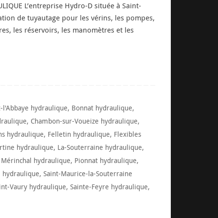
IQUE L’entreprise Hydro-D située à Saint-
ation de tuyautage pour les vérins, les pompes,
tres, les réservoirs, les manomètres et les
-l'Abbaye hydraulique
,
Bonnat hydraulique
,
draulique
,
Chambon-sur-Voueize hydraulique
,
ns hydraulique
,
Felletin hydraulique
,
Flexibles
rtine hydraulique
,
La-Souterraine hydraulique
,
,
Mérinchal hydraulique
,
Pionnat hydraulique
,
l hydraulique
,
Saint-Maurice-la-Souterraine
int-Vaury hydraulique
,
Sainte-Feyre hydraulique
,