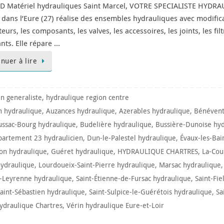
D Matériel hydrauliques Saint Marcel, VOTRE SPECIALISTE HYDRAUL
 dans l’Eure (27) réalise des ensembles hydrauliques avec modific
eurs, les composants, les valves, les accessoires, les joints, les fil
ants. Elle répare …
inuer à lire
en generaliste
,
hydraulique region centre
 hydraulique
,
Auzances hydraulique
,
Azerables hydraulique
,
Bénévent
ssac-Bourg hydraulique
,
Budelière hydraulique
,
Bussière-Dunoise hy
artement 23 hydraulicien
,
Dun-le-Palestel hydraulique
,
Évaux-les-Bai
on hydraulique
,
Guéret hydraulique
,
HYDRAULIQUE CHARTRES
,
La-Cou
ydraulique
,
Lourdoueix-Saint-Pierre hydraulique
,
Marsac hydraulique
r-Leyrenne hydraulique
,
Saint-Étienne-de-Fursac hydraulique
,
Saint-Fie
aint-Sébastien hydraulique
,
Saint-Sulpice-le-Guérétois hydraulique
,
Sa
ydraulique Chartres
,
Vérin hydraulique Eure-et-Loir