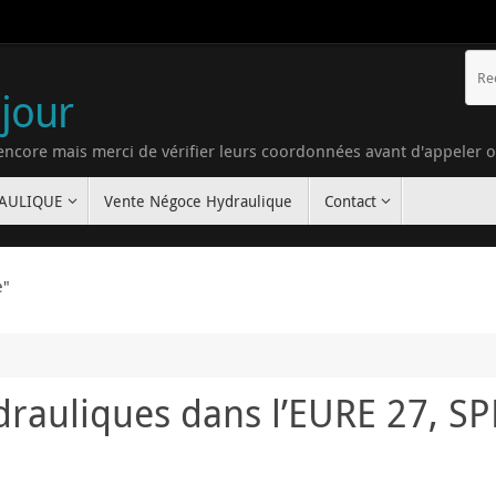
 jour
 encore mais merci de vérifier leurs coordonnées avant d'appeler 
RAULIQUE
Vente Négoce Hydraulique
Contact
e"
drauliques dans l’EURE 27, S