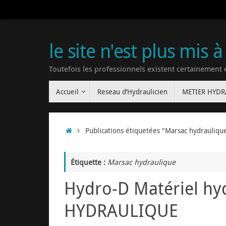
le site n'est plus mis à
Toutefois les professionnels existent certainement
Accueil
Reseau d’Hydraulicien
METIER HYD
Publications étiquetées "Marsac hydrauliqu
Étiquette :
Marsac hydraulique
Hydro-D Matériel hy
HYDRAULIQUE