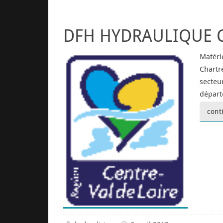
DFH HYDRAULIQUE 
Matéri
Chartr
secteu
départ
cont