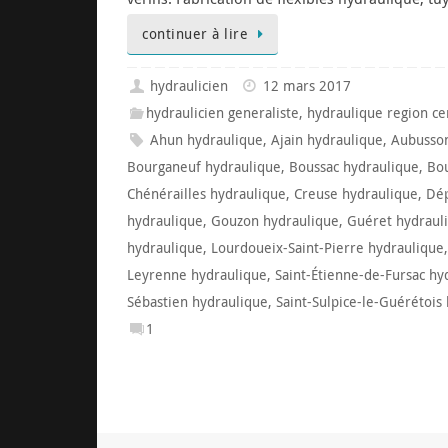
continuer à lire
hydraulicien
12 mars 2017
hydraulicien generaliste
,
hydraulique region ce
Ahun hydraulique
,
Ajain hydraulique
,
Aubusson
Bourganeuf hydraulique
,
Boussac hydraulique
,
Bou
Chénérailles hydraulique
,
Creuse hydraulique
,
Dép
hydraulique
,
Gouzon hydraulique
,
Guéret hydraul
hydraulique
,
Lourdoueix-Saint-Pierre hydraulique
Leyrenne hydraulique
,
Saint-Étienne-de-Fursac hy
Sébastien hydraulique
,
Saint-Sulpice-le-Guérétois
1