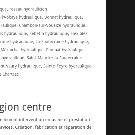
ique
,
reseau hydraulicien
-l'Abbaye hydraulique
,
Bonnat hydraulique
,
draulique
,
Chambon-sur-Voueize hydraulique
,
ns hydraulique
,
Felletin hydraulique
,
Flexibles
rtine hydraulique
,
La-Souterraine hydraulique
,
,
Mérinchal hydraulique
,
Pionnat hydraulique
,
l hydraulique
,
Saint-Maurice-la-Souterraine
int-Vaury hydraulique
,
Sainte-Feyre hydraulique
,
e Chartres
gion centre
llement intervention en usine et prestation
ervices. Création, fabrication et réparation de