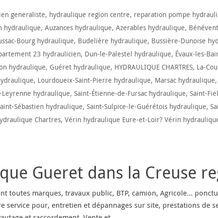
ien generaliste
,
hydraulique region centre
,
reparation pompe hydraul
 hydraulique
,
Auzances hydraulique
,
Azerables hydraulique
,
Bénévent
ssac-Bourg hydraulique
,
Budelière hydraulique
,
Bussière-Dunoise hy
artement 23 hydraulicien
,
Dun-le-Palestel hydraulique
,
Évaux-les-Bai
on hydraulique
,
Guéret hydraulique
,
HYDRAULIQUE CHARTRES
,
La-Cou
ydraulique
,
Lourdoueix-Saint-Pierre hydraulique
,
Marsac hydraulique
r-Leyrenne hydraulique
,
Saint-Étienne-de-Fursac hydraulique
,
Saint-Fie
aint-Sébastien hydraulique
,
Saint-Sulpice-le-Guérétois hydraulique
,
Sa
ydraulique Chartres
,
Vérin hydraulique Eure-et-Loir? Vérin hydrauliqu
que Gueret dans la Creuse re
nt toutes marques, travaux public, BTP, camion, Agricole… ponctue
tre service pour, entretien et dépannages sur site, prestations de s
uyautage et raccordement. Vente et …