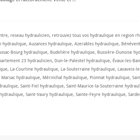
ntre
,
reseau hydraulicien
,
retrouvez tous vos hydraulique en region r
 hydraulique
,
Auzances hydraulique
,
Azerables hydraulique
,
Bénévent
ssac-Bourg hydraulique
,
Budelière hydraulique
,
Bussière-Dunoise hy
artement 23 hydraulicien
,
Dun-le-Palestel hydraulique
,
Évaux-les-Bai
ique
,
La-Courtine hydraulique
,
La-Souterraine hydraulique
,
Lavaveix-l
,
Marsac hydraulique
,
Mérinchal hydraulique
,
Pionnat hydraulique
,
Sai
draulique
,
Saint-Fiel hydraulique
,
Saint-Maurice-la-Souterraine hydrau
 hydraulique
,
Saint-Vaury hydraulique
,
Sainte-Feyre hydraulique
,
Sarde