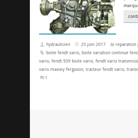
marque
cont
hydraulicien
25 juin 2017
reparation
boite fendt vario
,
boite variation continue fen
vario
,
fendt 939 boite vario
,
fendt vario transmis
vario massey ferguson
,
tracteur fendt vario
,
trans
1