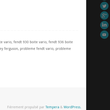
te vario
,
fendt 930 boite vario
,
fendt 936 boite
ey ferguson
,
probleme fendt vario
,
probleme
Fièrement propulsé par
Tempera
&
WordPress.