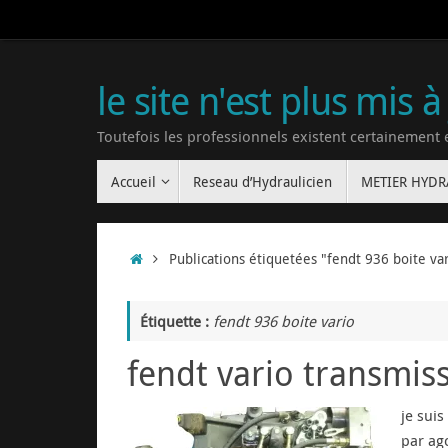
le site n'est plus mis à
Toutefois les professionnels existent certainement
Accueil
Reseau d’Hydraulicien
METIER HYD
Publications étiquetées "fendt 936 boite va
Étiquette :
fendt 936 boite vario
fendt vario transmi
je suis
par ag