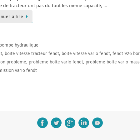
 de tracteur ont pas du tout les meme capacité, …
inuer à lire
 pompe hydraulique
dt
,
boite vitesse tracteur fendt
,
boite vitesse vario fendt
,
fendt 926 boi
sion probleme
,
probleme boite vario fendt
,
probleme boite vario mass
mission vario fendt