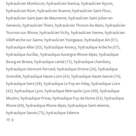
hydraulicien Montlucon
,
hydraulicien Nantua
,
hydraulicien Nyons
,
hydraulicien Riom
,
hydraulicien Roanne
,
hydraulicien Saint-Flour
,
hydraulicien Saint-Jean-de-Maurienne
,
hydraulicien Saint-Julien-en-
Genevois
,
hydraulicien Thiers
,
hydraulicien Thonon-les-Bains
,
hydraulicien
Tournon-sur-Rhone
,
hydraulicien Vichy
,
hydraulicien Vienne
,
hydraulicien
Villefranche-sur-Saone
,
hydraulicien Yssingeaux
,
hydraulique Ain (01)
,
hydraulique Allier (03)
,
hydraulique Annecy
,
hydraulique Ardeche (07)
,
hydraulique Aurillac
,
hydraulique Auvergne-Rhone-Alpes
,
hydraulique
Bourg-en-Bresse
,
hydraulique cantal (15)
,
hydraulique chambery
,
hydraulique clermont-Ferrand
,
hydraulique Drome (26)
,
hydraulique
Grenoble
,
hydraulique Haute-Loire (43)
,
hydraulique Haute-Savoie (74)
,
hydraulique Isere (38)
,
hydraulique Le Puy-en-Velay
,
hydraulique Loire
(42)
,
hydraulique Lyon
,
hydraulique Metropole Lyon (69)
,
hydraulique
Moulins
,
hydraulique Privas
,
hydraulique Puy-de-Dome (63)
,
hydraulique
Rhone (69)
,
hydraulique Rhone Alpes
,
hydraulique Saint-etienne
,
hydraulique Savoie (73)
,
hydraulique Valence
0