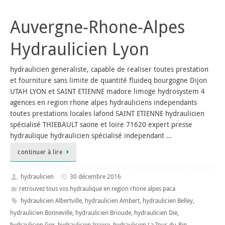
Auvergne-Rhone-Alpes
Hydraulicien Lyon
hydraulicien generaliste, capable de realiser toutes prestation
et fourniture sans limite de quantité fluideq bourgogne Dijon
UTAH LYON et SAINT ETIENNE madore limoge hydrosystem 4
agences en region rhone alpes hydrauliciens independants
toutes prestations locales lafond SAINT ETIENNE hydraulicien
spécialisé THIEBAULT saone et loire 71620 expert presse
hydraulique hydraulicien spécialisé independant …
continuer à lire
hydraulicien
30 décembre 2016
retrouvez tous vos hydraulique en region rhone alpes paca
hydraulicien Albertville
,
hydraulicien Ambert
,
hydraulicien Belley
,
hydraulicien Bonneville
,
hydraulicien Brioude
,
hydraulicien Die
,
hydraulicien Gex
,
hydraulicien Issoire
,
hydraulicien La Tour-du-Pin
,