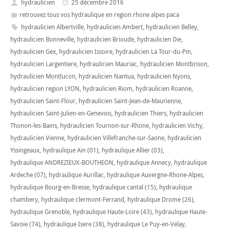
hydraulicien
25 décembre 2016
retrouvez tous vos hydraulique en region rhone alpes paca
hydraulicien Albertville
,
hydraulicien Ambert
,
hydraulicien Belley
,
hydraulicien Bonneville
,
hydraulicien Brioude
,
hydraulicien Die
,
hydraulicien Gex
,
hydraulicien Issoire
,
hydraulicien La Tour-du-Pin
,
hydraulicien Largentiere
,
hydraulicien Mauriac
,
hydraulicien Montbrison
,
hydraulicien Montlucon
,
hydraulicien Nantua
,
hydraulicien Nyons
,
hydraulicien region LYON
,
hydraulicien Riom
,
hydraulicien Roanne
,
hydraulicien Saint-Flour
,
hydraulicien Saint-Jean-de-Maurienne
,
hydraulicien Saint-Julien-en-Genevois
,
hydraulicien Thiers
,
hydraulicien
Thonon-les-Bains
,
hydraulicien Tournon-sur-Rhone
,
hydraulicien Vichy
,
hydraulicien Vienne
,
hydraulicien Villefranche-sur-Saone
,
hydraulicien
Yssingeaux
,
hydraulique Ain (01)
,
hydraulique Allier (03)
,
hydraulique ANDREZIEUX-BOUTHEON
,
hydraulique Annecy
,
hydraulique
Ardeche (07)
,
hydraulique Aurillac
,
hydraulique Auvergne-Rhone-Alpes
,
hydraulique Bourg-en-Bresse
,
hydraulique cantal (15)
,
hydraulique
chambery
,
hydraulique clermont-Ferrand
,
hydraulique Drome (26)
,
hydraulique Grenoble
,
hydraulique Haute-Loire (43)
,
hydraulique Haute-
Savoie (74)
,
hydraulique Isere (38)
,
hydraulique Le Puy-en-Velay
,