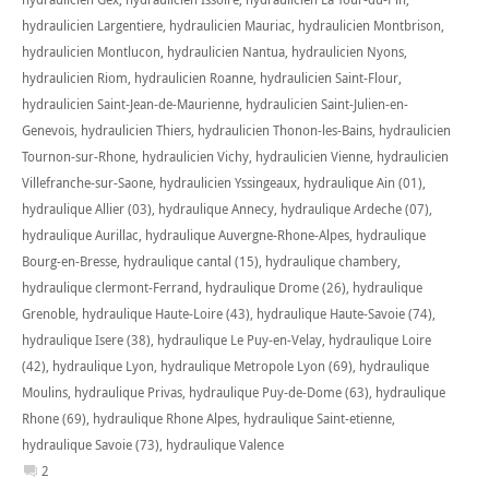
hydraulicien Largentiere
,
hydraulicien Mauriac
,
hydraulicien Montbrison
,
hydraulicien Montlucon
,
hydraulicien Nantua
,
hydraulicien Nyons
,
hydraulicien Riom
,
hydraulicien Roanne
,
hydraulicien Saint-Flour
,
hydraulicien Saint-Jean-de-Maurienne
,
hydraulicien Saint-Julien-en-
Genevois
,
hydraulicien Thiers
,
hydraulicien Thonon-les-Bains
,
hydraulicien
Tournon-sur-Rhone
,
hydraulicien Vichy
,
hydraulicien Vienne
,
hydraulicien
Villefranche-sur-Saone
,
hydraulicien Yssingeaux
,
hydraulique Ain (01)
,
hydraulique Allier (03)
,
hydraulique Annecy
,
hydraulique Ardeche (07)
,
hydraulique Aurillac
,
hydraulique Auvergne-Rhone-Alpes
,
hydraulique
Bourg-en-Bresse
,
hydraulique cantal (15)
,
hydraulique chambery
,
hydraulique clermont-Ferrand
,
hydraulique Drome (26)
,
hydraulique
Grenoble
,
hydraulique Haute-Loire (43)
,
hydraulique Haute-Savoie (74)
,
hydraulique Isere (38)
,
hydraulique Le Puy-en-Velay
,
hydraulique Loire
(42)
,
hydraulique Lyon
,
hydraulique Metropole Lyon (69)
,
hydraulique
Moulins
,
hydraulique Privas
,
hydraulique Puy-de-Dome (63)
,
hydraulique
Rhone (69)
,
hydraulique Rhone Alpes
,
hydraulique Saint-etienne
,
hydraulique Savoie (73)
,
hydraulique Valence
2