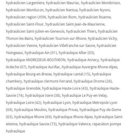
hydraulicien Largentiere
,
hydraulicien Mauriac
,
hydraulicien Montbrison
,
hydraulicien Montlucon
,
hydraulicien Nantua
,
hydraulicien Nyons
,
hydraulicien region LYON
,
hydraulicien Riom
,
hydraulicien Roanne
,
hydraulicien Saint-Flour
,
hydraulicien Saint-Jean-de-Maurienne
,
hydraulicien Saint-Julien-en-Genevois
,
hydraulicien Thiers
,
hydraulicien
Thonon-les-Bains
,
hydraulicien Tournon-sur-Rhone
,
hydraulicien Vichy
,
hydraulicien Vienne
,
hydraulicien Villefranche-sur-Saone
,
hydraulicien
Yssingeaux
,
hydraulique Ain (01)
,
hydraulique Allier (03)
,
hydraulique ANDREZIEUX-BOUTHEON
,
hydraulique Annecy
,
hydraulique
Ardeche (07)
,
hydraulique Aurillac
,
hydraulique Auvergne-Rhone-Alpes
,
hydraulique Bourg-en-Bresse
,
hydraulique cantal (15)
,
hydraulique
chambery
,
hydraulique clermont-Ferrand
,
hydraulique Drome (26)
,
hydraulique Grenoble
,
hydraulique Haute-Loire (43)
,
hydraulique Haute-
Savoie (74)
,
hydraulique Isere (38)
,
hydraulique Le Puy-en-Velay
,
hydraulique Loire (42)
,
hydraulique Lyon
,
hydraulique Metropole Lyon
(69)
,
hydraulique Moulins
,
hydraulique Privas
,
hydraulique Puy-de-Dome
(63)
,
hydraulique Rhone (69)
,
hydraulique Rhone Alpes
,
hydraulique Saint-
etienne
,
hydraulique Savoie (73)
,
hydraulique Valence
,
reparation pompe
hydraulique