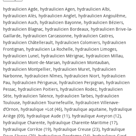
hydraulicien Agde, hydraulicien Agen, hydraulicien Albi,
hydraulicien Alès, hydraulicien Anglet, hydraulicien Angoulême,
hydraulicien Auch, hydraulicien Bayonne, hydraulicien Béziers,
hydraulicien Blagnac, hydraulicien Bordeaux, hydraulicien Brive-la-
Gaillarde, hydraulicien Carcassonne, hydraulicien Castres,
hydraulicien Châtellerault, hydraulicien Colomiers, hydraulicien
Frontignan, hydraulicien La Rochelle, hydraulicien Limoges,
hydraulicien Lunel, hydraulicien Mérignac, hydraulicien Millau,
hydraulicien Mont-de-Marsan, hydraulicien Montauban,
hydraulicien Montpellier, hydraulicien Muret, hydraulicien
Narbonne, hydraulicien Nîmes, hydraulicien Niort, hydraulicien
Pau, hydraulicien Périgueux, hydraulicien Perpignan, hydraulicien
Pessac, hydraulicien Poitiers, hydraulicien Rodez, hydraulicien
Sète, hydraulicien Talence, hydraulicien Tarbes, hydraulicien
Toulouse, hydraulicien Tournefeuille, hydraulicien Villenave-
d’Ornon, hydraulique =Lot (46), hydraulique aquitaine, hydraulique
Ariège (09), hydraulique Aude (11), hydraulique Aveyron (12),
hydraulique Charente, hydraulique Charente-Maritime (17),
hydraulique Corrèze (19), hydraulique Creuse (23), hydraulique
Deux-Sèvres (79), hydraulique Dordogne (24), hydraulique Gard