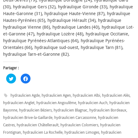
(30), hydraulique Gers (32), hydraulique Gironde (33), hydraulique
Haute-Garonne (31), hydraulique Haute-Vienne (87), hydraulique
Hautes-Pyrénées (65), hydraulique Hérault (34), hydraulique
hydraulique Vienne (86), hydraulique Landes (40), hydraulique Lot-
et-Garonne (47), hydraulique Lozère (48), hydraulique Occitanie,
hydraulique Pyrénées-Atlantiques (64), hydraulique Pyrénées-
Orientales (66), hydraulique sud-ouest, hydraulique Tarn (81),
hydraulique Tarn-et-Garonne (82).
Partager :
C
C
l
l
i
i
q
q
u
u
hydraulicien Agde
,
hydraulicien Agen
,
hydraulicien Albi
,
hydraulicien Alès
,
e
e
z
z
hydraulicien Anglet
,
hydraulicien Angoulême
,
hydraulicien Auch
,
hydraulicien
p
p
o
o
Bayonne
,
hydraulicien Béziers
,
hydraulicien Blagnac
,
hydraulicien Bordeaux
,
u
u
r
r
hydraulicien Brive-la-Gaillarde
,
hydraulicien Carcassonne
,
hydraulicien
p
p
a
a
Castres
,
hydraulicien Châtellerault
,
hydraulicien Colomiers
,
hydraulicien
r
r
t
t
Frontignan
,
hydraulicien La Rochelle
,
hydraulicien Limoges
,
hydraulicien
a
a
g
g