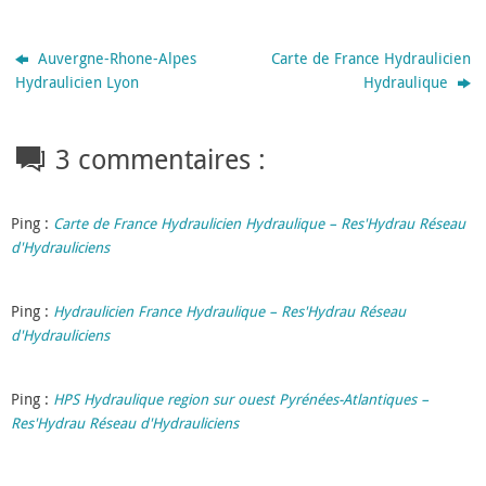
t
ê
r
t
e
r
)
e
)
Auvergne-Rhone-Alpes
Carte de France Hydraulicien
Hydraulicien Lyon
Hydraulique
3 commentaires :
Ping :
Carte de France Hydraulicien Hydraulique – Res'Hydrau Réseau
d'Hydrauliciens
Ping :
Hydraulicien France Hydraulique – Res'Hydrau Réseau
d'Hydrauliciens
Ping :
HPS Hydraulique region sur ouest Pyrénées-Atlantiques –
Res'Hydrau Réseau d'Hydrauliciens