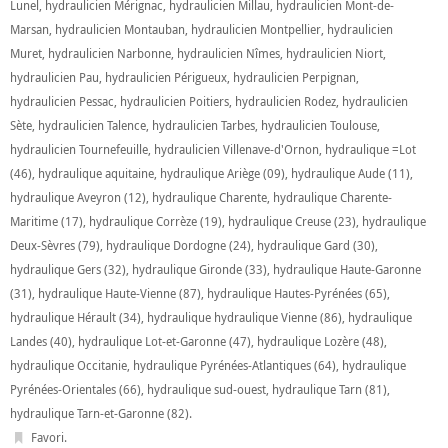
Lunel
,
hydraulicien Mérignac
,
hydraulicien Millau
,
hydraulicien Mont-de-
e
e
r
r
Marsan
,
hydraulicien Montauban
,
hydraulicien Montpellier
,
hydraulicien
s
s
u
u
Muret
,
hydraulicien Narbonne
,
hydraulicien Nîmes
,
hydraulicien Niort
,
r
r
T
F
hydraulicien Pau
,
hydraulicien Périgueux
,
hydraulicien Perpignan
,
w
a
i
c
hydraulicien Pessac
,
hydraulicien Poitiers
,
hydraulicien Rodez
,
hydraulicien
t
e
t
b
Sète
,
hydraulicien Talence
,
hydraulicien Tarbes
,
hydraulicien Toulouse
,
e
o
r
o
hydraulicien Tournefeuille
,
hydraulicien Villenave-d'Ornon
,
hydraulique =Lot
(
k
o
(
(46)
,
hydraulique aquitaine
,
hydraulique Ariège (09)
,
hydraulique Aude (11)
,
u
o
v
u
hydraulique Aveyron (12)
,
hydraulique Charente
,
hydraulique Charente-
r
v
e
r
Maritime (17)
,
hydraulique Corrèze (19)
,
hydraulique Creuse (23)
,
hydraulique
d
e
a
d
Deux-Sèvres (79)
,
hydraulique Dordogne (24)
,
hydraulique Gard (30)
,
n
a
s
n
hydraulique Gers (32)
,
hydraulique Gironde (33)
,
hydraulique Haute-Garonne
u
s
n
u
(31)
,
hydraulique Haute-Vienne (87)
,
hydraulique Hautes-Pyrénées (65)
,
e
n
n
e
hydraulique Hérault (34)
,
hydraulique hydraulique Vienne (86)
,
hydraulique
o
n
u
o
Landes (40)
,
hydraulique Lot-et-Garonne (47)
,
hydraulique Lozère (48)
,
v
u
e
v
hydraulique Occitanie
,
hydraulique Pyrénées-Atlantiques (64)
,
hydraulique
l
e
l
l
Pyrénées-Orientales (66)
,
hydraulique sud-ouest
,
hydraulique Tarn (81)
,
e
l
f
e
hydraulique Tarn-et-Garonne (82)
.
e
f
n
e
Favori
.
ê
n