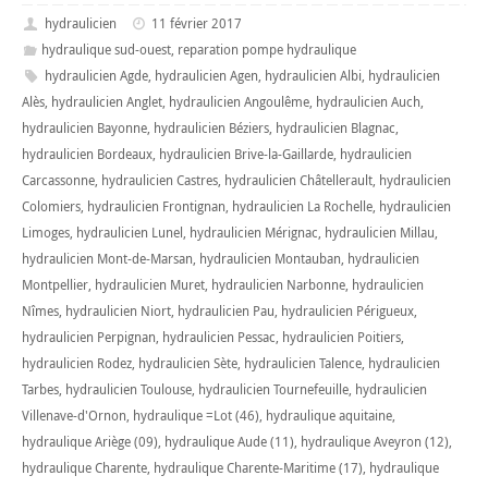
hydraulicien
11 février 2017
hydraulique sud-ouest
,
reparation pompe hydraulique
hydraulicien Agde
,
hydraulicien Agen
,
hydraulicien Albi
,
hydraulicien
Alès
,
hydraulicien Anglet
,
hydraulicien Angoulême
,
hydraulicien Auch
,
hydraulicien Bayonne
,
hydraulicien Béziers
,
hydraulicien Blagnac
,
hydraulicien Bordeaux
,
hydraulicien Brive-la-Gaillarde
,
hydraulicien
Carcassonne
,
hydraulicien Castres
,
hydraulicien Châtellerault
,
hydraulicien
Colomiers
,
hydraulicien Frontignan
,
hydraulicien La Rochelle
,
hydraulicien
Limoges
,
hydraulicien Lunel
,
hydraulicien Mérignac
,
hydraulicien Millau
,
hydraulicien Mont-de-Marsan
,
hydraulicien Montauban
,
hydraulicien
Montpellier
,
hydraulicien Muret
,
hydraulicien Narbonne
,
hydraulicien
Nîmes
,
hydraulicien Niort
,
hydraulicien Pau
,
hydraulicien Périgueux
,
hydraulicien Perpignan
,
hydraulicien Pessac
,
hydraulicien Poitiers
,
hydraulicien Rodez
,
hydraulicien Sète
,
hydraulicien Talence
,
hydraulicien
Tarbes
,
hydraulicien Toulouse
,
hydraulicien Tournefeuille
,
hydraulicien
Villenave-d'Ornon
,
hydraulique =Lot (46)
,
hydraulique aquitaine
,
hydraulique Ariège (09)
,
hydraulique Aude (11)
,
hydraulique Aveyron (12)
,
hydraulique Charente
,
hydraulique Charente-Maritime (17)
,
hydraulique