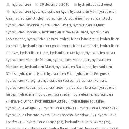
hydraulicien
30 décembre 2016
hydraulique sud-ouest
hydraulicien Agde
,
hydraulicien Agen
,
hydraulicien Albi
,
hydraulicien
Alès
,
hydraulicien Anglet
,
hydraulicien Angoulême
,
hydraulicien Auch
,
hydraulicien Bayonne
,
hydraulicien Béziers
,
hydraulicien Blagnac
,
hydraulicien Bordeaux
,
hydraulicien Brive-la-Gaillarde
,
hydraulicien
Carcassonne
,
hydraulicien Castres
,
hydraulicien Châtellerault
,
hydraulicien
Colomiers
,
hydraulicien Frontignan
,
hydraulicien La Rochelle
,
hydraulicien
Limoges
,
hydraulicien Lunel
,
hydraulicien Mérignac
,
hydraulicien Millau
,
hydraulicien Mont-de-Marsan
,
hydraulicien Montauban
,
hydraulicien
Montpellier
,
hydraulicien Muret
,
hydraulicien Narbonne
,
hydraulicien
Nîmes
,
hydraulicien Niort
,
hydraulicien Pau
,
hydraulicien Périgueux
,
hydraulicien Perpignan
,
hydraulicien Pessac
,
hydraulicien Poitiers
,
hydraulicien Rodez
,
hydraulicien Sète
,
hydraulicien Talence
,
hydraulicien
Tarbes
,
hydraulicien Toulouse
,
hydraulicien Tournefeuille
,
hydraulicien
Villenave-d'Ornon
,
hydraulique =Lot (46)
,
hydraulique aquitaine
,
hydraulique Ariège (09)
,
hydraulique Aude (11)
,
hydraulique Aveyron (12)
,
hydraulique Charente
,
hydraulique Charente-Maritime (17)
,
hydraulique
Corrèze (19)
,
hydraulique Creuse (23)
,
hydraulique Deux-Sèvres (79)
,
hydraulique Dordogne (24)
,
hydraulique Gard (30)
,
hydraulique Gers (32)
,