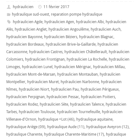
hydraulicien
11 février 2017
hydraulique sud-ouest
,
reparation pompe hydraulique
hydraulicien Agde
,
hydraulicien Agen
,
hydraulicien Albi
,
hydraulicien
Alès
,
hydraulicien Anglet
,
hydraulicien Angoulême
,
hydraulicien Auch
,
hydraulicien Bayonne
,
hydraulicien Béziers
,
hydraulicien Blagnac
,
hydraulicien Bordeaux
,
hydraulicien Brive-la-Gaillarde
,
hydraulicien
Carcassonne
,
hydraulicien Castres
,
hydraulicien Châtellerault
,
hydraulicien
Colomiers
,
hydraulicien Frontignan
,
hydraulicien La Rochelle
,
hydraulicien
Limoges
,
hydraulicien Lunel
,
hydraulicien Mérignac
,
hydraulicien Millau
,
hydraulicien Mont-de-Marsan
,
hydraulicien Montauban
,
hydraulicien
Montpellier
,
hydraulicien Muret
,
hydraulicien Narbonne
,
hydraulicien
Nîmes
,
hydraulicien Niort
,
hydraulicien Pau
,
hydraulicien Périgueux
,
hydraulicien Perpignan
,
hydraulicien Pessac
,
hydraulicien Poitiers
,
hydraulicien Rodez
,
hydraulicien Sète
,
hydraulicien Talence
,
hydraulicien
Tarbes
,
hydraulicien Toulouse
,
hydraulicien Tournefeuille
,
hydraulicien
Villenave-d'Ornon
,
hydraulique =Lot (46)
,
hydraulique aquitaine
,
hydraulique Ariège (09)
,
hydraulique Aude (11)
,
hydraulique Aveyron (12)
,
hydraulique Charente
,
hydraulique Charente-Maritime (17)
,
hydraulique