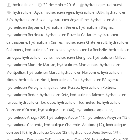
hydraulicien
30 décembre 2016
hydraulique sud-ouest
hydraulicien Agde
,
hydraulicien Agen
,
hydraulicien Albi
,
hydraulicien
Alès
,
hydraulicien Anglet
,
hydraulicien Angoulême
,
hydraulicien Auch
,
hydraulicien Bayonne
,
hydraulicien Béziers
,
hydraulicien Blagnac
,
hydraulicien Bordeaux
,
hydraulicien Brive-la-Gaillarde
,
hydraulicien
Carcassonne
,
hydraulicien Castres
,
hydraulicien Châtellerault
,
hydraulicien
Colomiers
,
hydraulicien Frontignan
,
hydraulicien La Rochelle
,
hydraulicien
Limoges
,
hydraulicien Lunel
,
hydraulicien Mérignac
,
hydraulicien Millau
,
hydraulicien Mont-de-Marsan
,
hydraulicien Montauban
,
hydraulicien
Montpellier
,
hydraulicien Muret
,
hydraulicien Narbonne
,
hydraulicien
Nîmes
,
hydraulicien Niort
,
hydraulicien Pau
,
hydraulicien Périgueux
,
hydraulicien Perpignan
,
hydraulicien Pessac
,
hydraulicien Poitiers
,
hydraulicien Rodez
,
hydraulicien Sète
,
hydraulicien Talence
,
hydraulicien
Tarbes
,
hydraulicien Toulouse
,
hydraulicien Tournefeuille
,
hydraulicien
Villenave-d'Ornon
,
hydraulique =Lot (46)
,
hydraulique aquitaine
,
hydraulique Ariège (09)
,
hydraulique Aude (11)
,
hydraulique Aveyron (12)
,
hydraulique Charente
,
hydraulique Charente-Maritime (17)
,
hydraulique
Corrèze (19)
,
hydraulique Creuse (23)
,
hydraulique Deux-Sèvres (79)
,
hydraulique Dordogne (24)
,
hydraulique Gard (30)
,
hydraulique Gers (32)
,