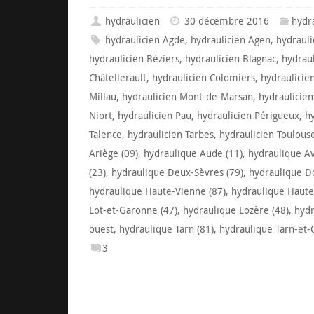
hydraulicien
30 décembre 2016
hydr
hydraulicien Agde
,
hydraulicien Agen
,
hydrauli
hydraulicien Béziers
,
hydraulicien Blagnac
,
hydrau
Châtellerault
,
hydraulicien Colomiers
,
hydraulicie
Millau
,
hydraulicien Mont-de-Marsan
,
hydraulicie
Niort
,
hydraulicien Pau
,
hydraulicien Périgueux
,
h
Talence
,
hydraulicien Tarbes
,
hydraulicien Toulous
Ariège (09)
,
hydraulique Aude (11)
,
hydraulique Av
(23)
,
hydraulique Deux-Sèvres (79)
,
hydraulique D
hydraulique Haute-Vienne (87)
,
hydraulique Haute
Lot-et-Garonne (47)
,
hydraulique Lozère (48)
,
hydr
ouest
,
hydraulique Tarn (81)
,
hydraulique Tarn-et-
3