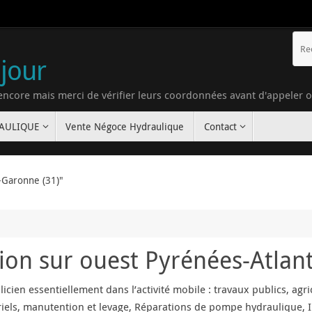
 jour
 encore mais merci de vérifier leurs coordonnées avant d'appeler 
RAULIQUE
Vente Négoce Hydraulique
Contact
-Garonne (31)"
ion sur ouest Pyrénées-Atlan
icien essentiellement dans l’activité mobile : travaux publics, agr
riels, manutention et levage, Réparations de pompe hydraulique, In