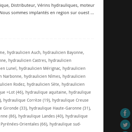
ique, Distributeur, Vérins hydrauliques, moteur
 … Nous sommes implantés en region sur ouest …
ême
,
hydraulicien Auch
,
hydraulicien Bayonne
,
nne
,
hydraulicien Castres
,
hydraulicien
ien Lunel
,
hydraulicien Mérignac
,
hydraulicien
en Narbonne
,
hydraulicien Nîmes
,
hydraulicien
ulicien Rodez
,
hydraulicien Sète
,
hydraulicien
que =Lot (46)
,
hydraulique aquitaine
,
hydraulique
)
,
hydraulique Corrèze (19)
,
hydraulique Creuse
e Gironde (33)
,
hydraulique Haute-Garonne (31)
,
enne (86)
,
hydraulique Landes (40)
,
hydraulique
 Pyrénées-Orientales (66)
,
hydraulique sud-