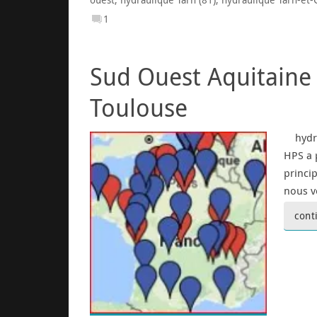
ouest
,
hydraulique Tarn (81)
,
hydraulique Tarn-et-
1
Sud Ouest Aquitaine
Toulouse
hydrau
HPS a 
princi
nous v
cont