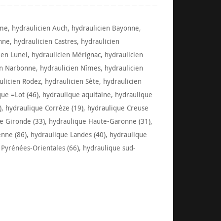
ême
,
hydraulicien Auch
,
hydraulicien Bayonne
,
nne
,
hydraulicien Castres
,
hydraulicien
ien Lunel
,
hydraulicien Mérignac
,
hydraulicien
en Narbonne
,
hydraulicien Nîmes
,
hydraulicien
ulicien Rodez
,
hydraulicien Sète
,
hydraulicien
que =Lot (46)
,
hydraulique aquitaine
,
hydraulique
)
,
hydraulique Corrèze (19)
,
hydraulique Creuse
e Gironde (33)
,
hydraulique Haute-Garonne (31)
,
enne (86)
,
hydraulique Landes (40)
,
hydraulique
 Pyrénées-Orientales (66)
,
hydraulique sud-