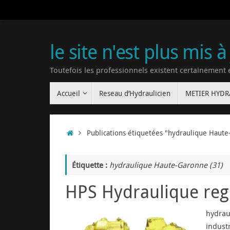
le site n'est plus mis à
Toutefois les professionnels existent certainement
Accueil
Reseau d’Hydraulicien
METIER HYD
Publications étiquetées "hydraulique Haute
Étiquette :
hydraulique Haute-Garonne (31)
HPS Hydraulique reg
hydraul
indust