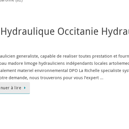
Garonne (82)
 Hydraulique Occitanie Hydra
licien generaliste, capable de realiser toutes prestation et fourn
pau madore limoge hydrauliciens indépendants locales artolieme
palement materiel environnemental DPO La Richelle specialiste sys
otre demande, nous trouverons pour vous l’expert …
inuer à lire