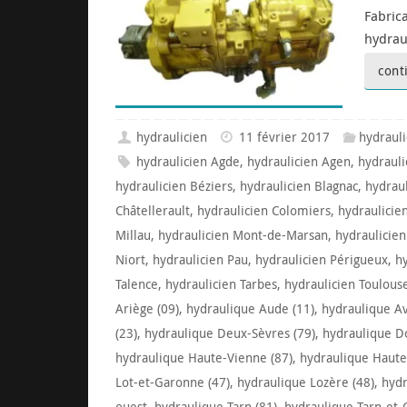
Fabric
hydrau
cont
hydraulicien
11 février 2017
hydraul
hydraulicien Agde
,
hydraulicien Agen
,
hydrauli
hydraulicien Béziers
,
hydraulicien Blagnac
,
hydrau
Châtellerault
,
hydraulicien Colomiers
,
hydraulicie
Millau
,
hydraulicien Mont-de-Marsan
,
hydraulicie
Niort
,
hydraulicien Pau
,
hydraulicien Périgueux
,
h
Talence
,
hydraulicien Tarbes
,
hydraulicien Toulous
Ariège (09)
,
hydraulique Aude (11)
,
hydraulique Av
(23)
,
hydraulique Deux-Sèvres (79)
,
hydraulique D
hydraulique Haute-Vienne (87)
,
hydraulique Haute
Lot-et-Garonne (47)
,
hydraulique Lozère (48)
,
hydr