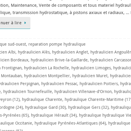
ation, Maintenance, Vente de composants et tous materiel hydraul
lique, transmission hydrostatique, à pistons axiaux et radiaux,
inuer à lire
ique sud-ouest
,
reparation pompe hydraulique
cien Albi
,
hydraulicien Alès
,
hydraulicien Anglet
,
hydraulicien Angoul
licien Bordeaux
,
hydraulicien Brive-la-Gaillarde
,
hydraulicien Carcasso
n Frontignan
,
hydraulicien La Rochelle
,
hydraulicien Limoges
,
hydraulic
n Montauban
,
hydraulicien Montpellier
,
hydraulicien Muret
,
hydraulici
ydraulicien Perpignan
,
hydraulicien Pessac
,
hydraulicien Poitiers
,
hydra
e
,
hydraulicien Tournefeuille
,
hydraulicien Villenave-d'Ornon
,
hydrauli
eyron (12)
,
hydraulique Charente
,
hydraulique Charente-Maritime (17
ordogne (24)
,
hydraulique Gard (30)
,
hydraulique Gers (32)
,
hydrauliqu
s-Pyrénées (65)
,
hydraulique Hérault (34)
,
hydraulique hydraulique Vi
aulique Occitanie
,
hydraulique Pyrénées-Atlantiques (64)
,
hydraulique