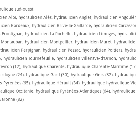
aulique sud-ouest
cien Albi
,
hydraulicien Alès
,
hydraulicien Anglet
,
hydraulicien Angoul
licien Bordeaux
,
hydraulicien Brive-la-Gaillarde
,
hydraulicien Carcasso
n Frontignan
,
hydraulicien La Rochelle
,
hydraulicien Limoges
,
hydraulic
n Montauban
,
hydraulicien Montpellier
,
hydraulicien Muret
,
hydraulici
ydraulicien Perpignan
,
hydraulicien Pessac
,
hydraulicien Poitiers
,
hydra
e
,
hydraulicien Tournefeuille
,
hydraulicien Villenave-d'Ornon
,
hydrauli
eyron (12)
,
hydraulique Charente
,
hydraulique Charente-Maritime (17
ordogne (24)
,
hydraulique Gard (30)
,
hydraulique Gers (32)
,
hydrauliqu
s-Pyrénées (65)
,
hydraulique Hérault (34)
,
hydraulique hydraulique Vi
aulique Occitanie
,
hydraulique Pyrénées-Atlantiques (64)
,
hydraulique
Garonne (82)