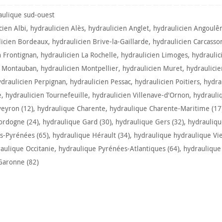
aulique sud-ouest
cien Albi
,
hydraulicien Alès
,
hydraulicien Anglet
,
hydraulicien Angoul
licien Bordeaux
,
hydraulicien Brive-la-Gaillarde
,
hydraulicien Carcasso
n Frontignan
,
hydraulicien La Rochelle
,
hydraulicien Limoges
,
hydraulic
n Montauban
,
hydraulicien Montpellier
,
hydraulicien Muret
,
hydraulici
ydraulicien Perpignan
,
hydraulicien Pessac
,
hydraulicien Poitiers
,
hydra
e
,
hydraulicien Tournefeuille
,
hydraulicien Villenave-d'Ornon
,
hydrauli
eyron (12)
,
hydraulique Charente
,
hydraulique Charente-Maritime (17
ordogne (24)
,
hydraulique Gard (30)
,
hydraulique Gers (32)
,
hydrauliqu
s-Pyrénées (65)
,
hydraulique Hérault (34)
,
hydraulique hydraulique Vi
aulique Occitanie
,
hydraulique Pyrénées-Atlantiques (64)
,
hydraulique
Garonne (82)