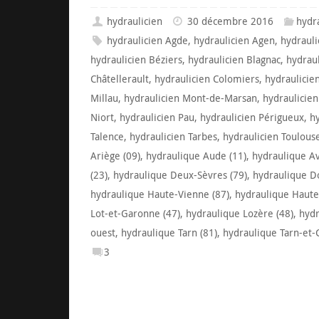
hydraulicien
30 décembre 2016
hydr
hydraulicien Agde
,
hydraulicien Agen
,
hydrauli
hydraulicien Béziers
,
hydraulicien Blagnac
,
hydrau
Châtellerault
,
hydraulicien Colomiers
,
hydraulicie
Millau
,
hydraulicien Mont-de-Marsan
,
hydraulicie
Niort
,
hydraulicien Pau
,
hydraulicien Périgueux
,
h
Talence
,
hydraulicien Tarbes
,
hydraulicien Toulous
Ariège (09)
,
hydraulique Aude (11)
,
hydraulique Av
(23)
,
hydraulique Deux-Sèvres (79)
,
hydraulique D
hydraulique Haute-Vienne (87)
,
hydraulique Haute
Lot-et-Garonne (47)
,
hydraulique Lozère (48)
,
hydr
ouest
,
hydraulique Tarn (81)
,
hydraulique Tarn-et-
3