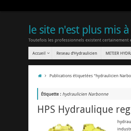
le site n'est plus mis à
Toutefois les professionnels existent certainement
Accueil
Reseau d’Hydraulicien
METIER HYD
Publications étiquetées "hydraulicien Narb
Étiquette :
hydraulicien Narbonne
HPS Hydraulique reg
hydraul
indust