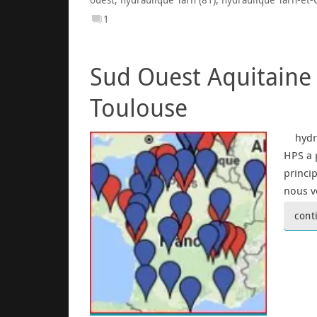
ouest
,
hydraulique Tarn (81)
,
hydraulique Tarn-et-
1
Sud Ouest Aquitaine
Toulouse
hydrau
HPS a 
princi
nous v
cont