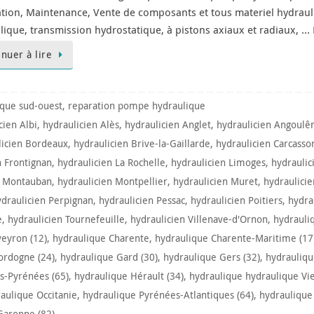
ation, Maintenance, Vente de composants et tous materiel hydraul
lique, transmission hydrostatique, à pistons axiaux et radiaux,
inuer à lire
ique sud-ouest
,
reparation pompe hydraulique
cien Albi
,
hydraulicien Alès
,
hydraulicien Anglet
,
hydraulicien Angoul
licien Bordeaux
,
hydraulicien Brive-la-Gaillarde
,
hydraulicien Carcasso
n Frontignan
,
hydraulicien La Rochelle
,
hydraulicien Limoges
,
hydraulic
n Montauban
,
hydraulicien Montpellier
,
hydraulicien Muret
,
hydraulici
ydraulicien Perpignan
,
hydraulicien Pessac
,
hydraulicien Poitiers
,
hydra
e
,
hydraulicien Tournefeuille
,
hydraulicien Villenave-d'Ornon
,
hydrauli
eyron (12)
,
hydraulique Charente
,
hydraulique Charente-Maritime (17
ordogne (24)
,
hydraulique Gard (30)
,
hydraulique Gers (32)
,
hydrauliqu
s-Pyrénées (65)
,
hydraulique Hérault (34)
,
hydraulique hydraulique Vi
aulique Occitanie
,
hydraulique Pyrénées-Atlantiques (64)
,
hydraulique