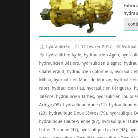
Fabric
hydrau
cont
hydraulicien
11 février 2017
hydraul
hydraulicien Agde
,
hydraulicien Agen
,
hydrauli
hydraulicien Béziers
,
hydraulicien Blagnac
,
hydrau
Châtellerault
,
hydraulicien Colomiers
,
hydraulicie
Millau
,
hydraulicien Mont-de-Marsan
,
hydraulicie
Niort
,
hydraulicien Pau
,
hydraulicien Périgueux
,
h
Talence
,
hydraulicien Tarbes
,
hydraulicien Toulous
Ariège (09)
,
hydraulique Aude (11)
,
hydraulique Av
(23)
,
hydraulique Deux-Sèvres (79)
,
hydraulique D
hydraulique Haute-Vienne (87)
,
hydraulique Haute
Lot-et-Garonne (47)
,
hydraulique Lozère (48)
,
hydr