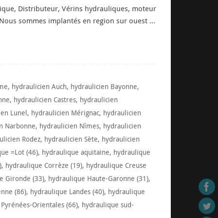
ique, Distributeur, Vérins hydrauliques, moteur
 … Nous sommes implantés en region sur ouest …
ême
,
hydraulicien Auch
,
hydraulicien Bayonne
,
nne
,
hydraulicien Castres
,
hydraulicien
ien Lunel
,
hydraulicien Mérignac
,
hydraulicien
en Narbonne
,
hydraulicien Nîmes
,
hydraulicien
ulicien Rodez
,
hydraulicien Sète
,
hydraulicien
que =Lot (46)
,
hydraulique aquitaine
,
hydraulique
)
,
hydraulique Corrèze (19)
,
hydraulique Creuse
e Gironde (33)
,
hydraulique Haute-Garonne (31)
,
enne (86)
,
hydraulique Landes (40)
,
hydraulique
 Pyrénées-Orientales (66)
,
hydraulique sud-