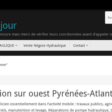
 jour
 encore mais merci de vérifier leurs coordonnées avant d'appeler 
RAULIQUE
Vente Négoce Hydraulique
Contact
onne"
ion sur ouest Pyrénées-Atlan
icien essentiellement dans l’activité mobile : travaux publics, agr
riels, manutention et levage, Réparations de pompe hydraulique, In