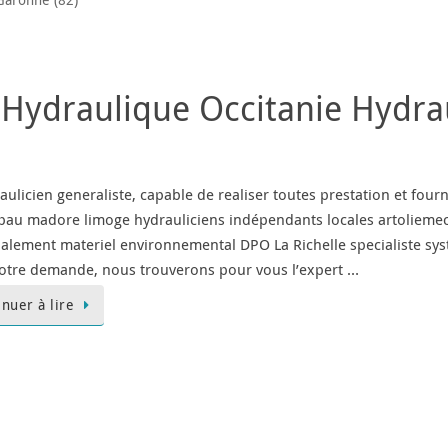
Garonne (82)
 Hydraulique Occitanie Hydra
licien generaliste, capable de realiser toutes prestation et fourn
pau madore limoge hydrauliciens indépendants locales artolieme
palement materiel environnemental DPO La Richelle specialiste sys
otre demande, nous trouverons pour vous l’expert …
inuer à lire