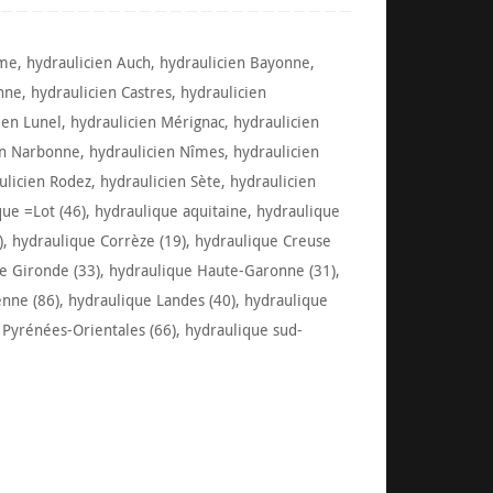
ême
,
hydraulicien Auch
,
hydraulicien Bayonne
,
nne
,
hydraulicien Castres
,
hydraulicien
ien Lunel
,
hydraulicien Mérignac
,
hydraulicien
en Narbonne
,
hydraulicien Nîmes
,
hydraulicien
ulicien Rodez
,
hydraulicien Sète
,
hydraulicien
que =Lot (46)
,
hydraulique aquitaine
,
hydraulique
)
,
hydraulique Corrèze (19)
,
hydraulique Creuse
e Gironde (33)
,
hydraulique Haute-Garonne (31)
,
enne (86)
,
hydraulique Landes (40)
,
hydraulique
 Pyrénées-Orientales (66)
,
hydraulique sud-