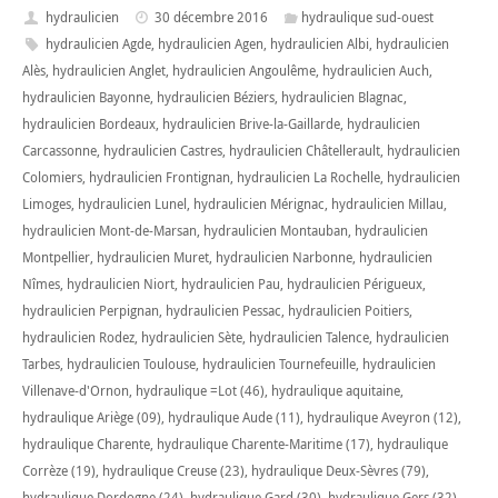
hydraulicien
30 décembre 2016
hydraulique sud-ouest
hydraulicien Agde
,
hydraulicien Agen
,
hydraulicien Albi
,
hydraulicien
Alès
,
hydraulicien Anglet
,
hydraulicien Angoulême
,
hydraulicien Auch
,
hydraulicien Bayonne
,
hydraulicien Béziers
,
hydraulicien Blagnac
,
hydraulicien Bordeaux
,
hydraulicien Brive-la-Gaillarde
,
hydraulicien
Carcassonne
,
hydraulicien Castres
,
hydraulicien Châtellerault
,
hydraulicien
Colomiers
,
hydraulicien Frontignan
,
hydraulicien La Rochelle
,
hydraulicien
Limoges
,
hydraulicien Lunel
,
hydraulicien Mérignac
,
hydraulicien Millau
,
hydraulicien Mont-de-Marsan
,
hydraulicien Montauban
,
hydraulicien
Montpellier
,
hydraulicien Muret
,
hydraulicien Narbonne
,
hydraulicien
Nîmes
,
hydraulicien Niort
,
hydraulicien Pau
,
hydraulicien Périgueux
,
hydraulicien Perpignan
,
hydraulicien Pessac
,
hydraulicien Poitiers
,
hydraulicien Rodez
,
hydraulicien Sète
,
hydraulicien Talence
,
hydraulicien
Tarbes
,
hydraulicien Toulouse
,
hydraulicien Tournefeuille
,
hydraulicien
Villenave-d'Ornon
,
hydraulique =Lot (46)
,
hydraulique aquitaine
,
hydraulique Ariège (09)
,
hydraulique Aude (11)
,
hydraulique Aveyron (12)
,
hydraulique Charente
,
hydraulique Charente-Maritime (17)
,
hydraulique
Corrèze (19)
,
hydraulique Creuse (23)
,
hydraulique Deux-Sèvres (79)
,
hydraulique Dordogne (24)
,
hydraulique Gard (30)
,
hydraulique Gers (32)
,