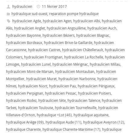
hydraulicien
11 février 2017
hydraulique sud-ouest
,
reparation pompe hydraulique
hydraulicien Agde
,
hydraulicien Agen
,
hydraulicien Albi
,
hydraulicien
Alès
,
hydraulicien Anglet
,
hydraulicien Angoulême
,
hydraulicien Auch
,
hydraulicien Bayonne
,
hydraulicien Béziers
,
hydraulicien Blagnac
,
hydraulicien Bordeaux
,
hydraulicien Brive-la-Gaillarde
,
hydraulicien
Carcassonne
,
hydraulicien Castres
,
hydraulicien Châtellerault
,
hydraulicien
Colomiers
,
hydraulicien Frontignan
,
hydraulicien La Rochelle
,
hydraulicien
Limoges
,
hydraulicien Lunel
,
hydraulicien Mérignac
,
hydraulicien Millau
,
hydraulicien Mont-de-Marsan
,
hydraulicien Montauban
,
hydraulicien
Montpellier
,
hydraulicien Muret
,
hydraulicien Narbonne
,
hydraulicien
Nîmes
,
hydraulicien Niort
,
hydraulicien Pau
,
hydraulicien Périgueux
,
hydraulicien Perpignan
,
hydraulicien Pessac
,
hydraulicien Poitiers
,
hydraulicien Rodez
,
hydraulicien Sète
,
hydraulicien Talence
,
hydraulicien
Tarbes
,
hydraulicien Toulouse
,
hydraulicien Tournefeuille
,
hydraulicien
Villenave-d'Ornon
,
hydraulique =Lot (46)
,
hydraulique aquitaine
,
hydraulique Ariège (09)
,
hydraulique Aude (11)
,
hydraulique Aveyron (12)
,
hydraulique Charente
,
hydraulique Charente-Maritime (17)
,
hydraulique